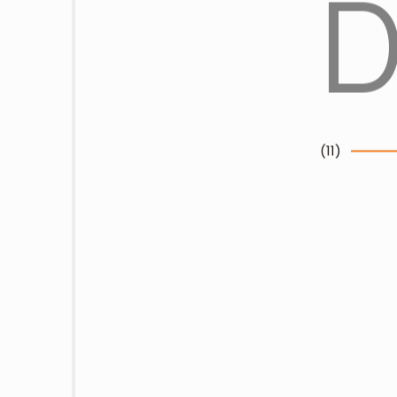
(
11
)