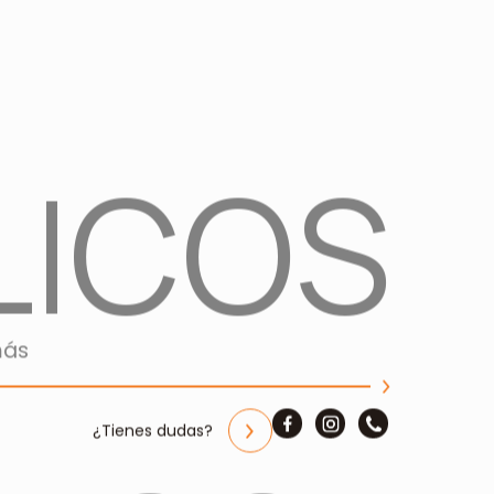
LICOS
más
¿Tienes dudas?