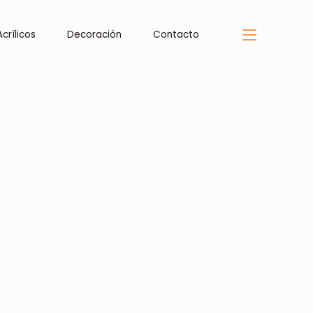
Acrílicos
Decoración
Contacto
Acrílicos
Decoración
Contacto