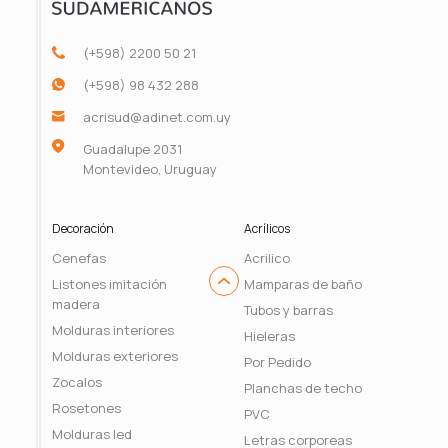
(+598) 2200 50 21
(+598) 98 432 288
acrisud@adinet.com.uy
Guadalupe 2031
Montevideo, Uruguay
Decoración
Acrílicos
Cenefas
Acrilico
Listones imitación
Mamparas de baño
madera
Tubos y barras
Molduras interiores
Hieleras
Molduras exteriores
Por Pedido
Zocalos
Planchas de techo
Rosetones
PVC
Molduras led
Letras corporeas