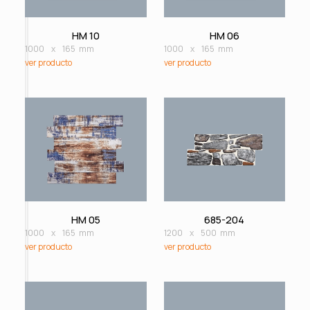
HM 10
HM 06
1000
x
165
mm
1000
x
165
mm
ver producto
ver producto
HM 05
685-204
1000
x
165
mm
1200
x
500
mm
ver producto
ver producto